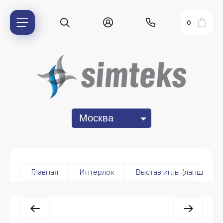
0
Москва
ь?
Главная
Интерлок
Выстав иглы (лапша)
ия