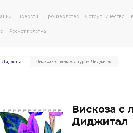
пании
Новости
Производство
Сотрудничество
но
Расчет полотна
Вискоза с лайкрой турлу Диджитал
Диджитал
Вискоза с 
Диджитал