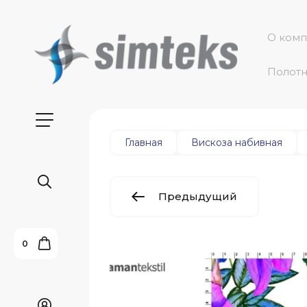
О ком
Полот
Главная
Вискоза набивная
Предыдущий
0