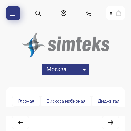
0
Москва
ь?
Главная
Вискоза набивная
Диджитал
ия